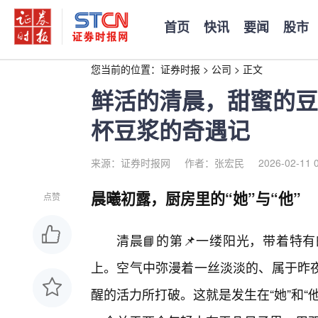
首页
快讯
要闻
股市
您当前的位置：
证券时报
>
公司
>
正文
鲜活的清晨，甜蜜的豆
杯豆浆的奇遇记
来源：证券时报网
作者：张宏民
2026-02-11 
晨曦初露，厨房里的“她”与“他”
点赞
清晨📘的第📌一缕阳光，带着特
上。空气中弥漫着一丝淡淡的、属于昨
醒的活力所打破。这就是发生在“她”和