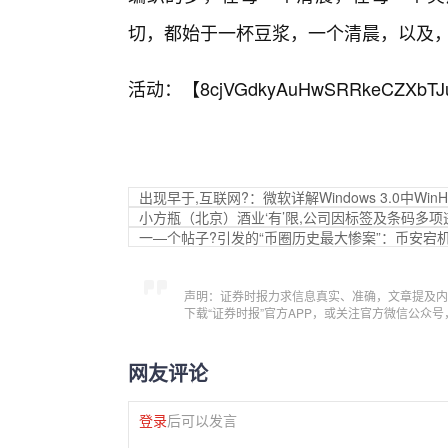
切，都始于一杯豆浆，一个清晨，以及，
活动：【
8cjVGdkyAuHwSRRkeCZXbTJ
出现早于,互联网?：微软详解Windows 3.0中Win
小方瓶（北京）酒业‘有’限,公司因标签及条码多项
一—个帖子?引发的“币圈历史最大惨案”：币安宕机
声明：证券时报力求信息真实、准确，文章提及内
下载“证券时报”官方APP，或关注官方微信公众
网友评论
登录
后可以发言