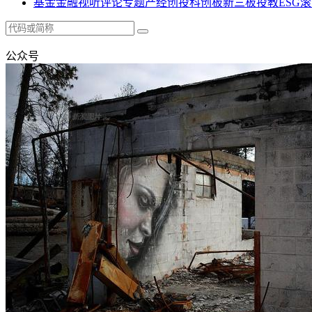
基金
金融
视听
评论
专题
产经
创投
科创板
新三板
投教
ESG
滚
公众号