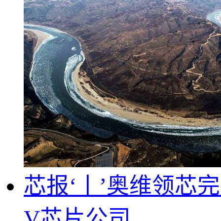
芯报‘丨’奥维领芯完
V芯片公司