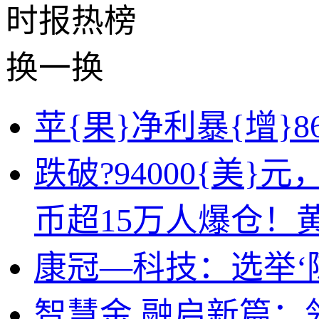
时报
热榜
换一换
苹{果}净利暴{增}
跌破?94000{美
币超15万人爆仓！
康冠—科技：选举‘
智慧金.融启新篇