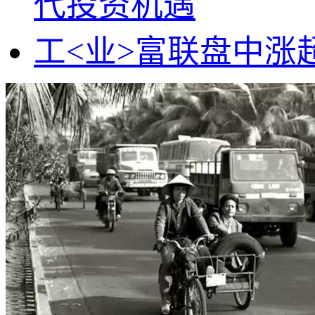
代投资机遇
工<业>富联盘中涨