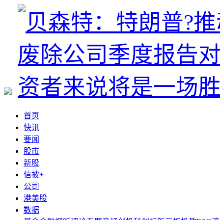
首页
快讯
要闻
股市
新股
信披+
公司
港美股
数据