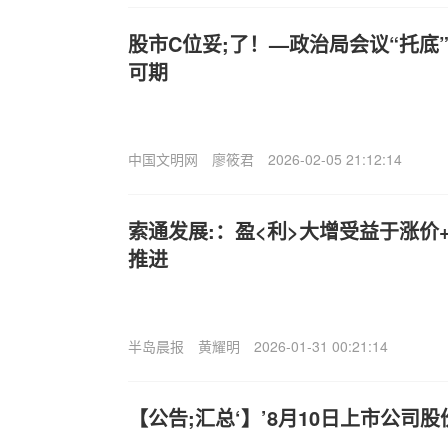
股市C位妥;了！—政治局会议“托底
可期
中国文明网
廖筱君
2026-02-05 21:12:14
索通发展:：盈<利>大增受益于涨价
推进
半岛晨报
黄耀明
2026-01-31 00:21:14
【公告;汇总‘】’8月10日上市公司