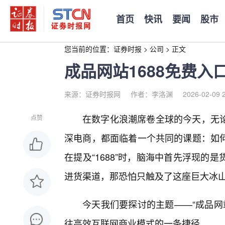
首页
快讯
要闻
股市
您当前的位置：
证券时报
>
公司
>
正文
成品网站1688免费入
来源：证券时报网
作者：李洛渊
2026-02-09 
在数字化浪潮席卷全球的今天，无
点赞
深电商，都面临着一个共同的课题：如
在提及“1688”时，脑海中首先浮现
进货渠道，那恐怕只触及了这座巨大冰山
今天我们要探讨的主题——“成品网
往高效互联网商业模式的一条捷径。