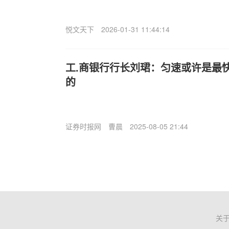
悦文天下
2026-01-31 11:44:14
工.商银行行长刘珺：匀速或许是最
的
证券时报网
曹晨
2025-08-05 21:44
关