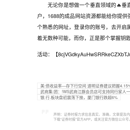
无论你是想做一个垂直领域的🔥垂
户，1688的成品网站资源都能给你提
个熟悉的网址，登录你的账号，去开启属
着无数种可能，而你，正是那个掌握钥
活动：【
8cjVGdkyAuHwSRRkeCZXbTJ
美:债收益率—存下行空间 道明证券建议把握4.15
武商集:团：!WS武商江豚会员店可支持同行家人
银.行.板块盘初震荡下挫，厦门银行跌超6%
声明：证券时报力求信息真实、准确，文章提及内
下载“证券时报”官方APP，或关注官方微信公众