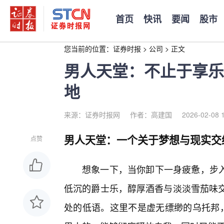
首页
快讯
要闻
股市
您当前的位置：
证券时报
>
公司
>
正文
男人天堂：不止于享乐
地
来源：证券时报网
作者：高建国
2026-02-08 
男人天堂：一个关于梦想与现实交
点赞
想象一下，当你卸下一身疲惫，步
低沉的爵士乐，醇厚酒香与淡淡雪茄味交
处的低语。这里不是虚无缥缈的乌托邦，