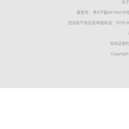
关
备案号：
粤ICP备09109218
违法和不良信息举报电话：0755-83
深圳证券
Copyright