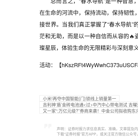
总而言之，“春水导航”是一种智慧
在生命的河流中，保持流动，保持韧性
接世界。当我们真正掌握了“春水导航”
茫和无助，而是以一种自信而从容的🔥
璨星辰，体验生命的无限精彩与深刻意
活动：【
hKszRFt4WyWwhC373uUSCF
小米!再夺中国智能{门}锁线上销量第一
吉利神‘盾’金砖电池通<过>中汽中心带电测试 吉曜
又一家“;万亿元级?”券商来袭！中金公司拟收购
声明：证券时报力求信息真实、准确，文章提及内
下载“证券时报”官方APP，或关注官方微信公众