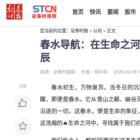
首页
快讯
要闻
股市
您当前的位置：
证券时报
>
公司
>
正文
春水导航：在生命之河
辰
来源：证券时报网
作者：管中祥
2026-02-08 
春水初生，万物复苏。当冬日的沉
点赞
醒，那便是春水。它从雪山之巅、幽谷深
沿途的一切。这春水，便是生命的象征，
这浩瀚的🔥生命之河中，寻找属于我们