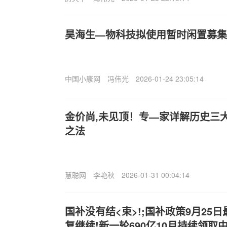
昊海生—物科技拟使用暂时闲置募集
中国小康网
冯伟光
2026-01-24 23:05:14
金价尚,未见顶！专—家详解历史三
之法
慧聪网
李艳秋
2026-01-31 00:04:14
国补没有结<束>!;国补政策9月25
复继续!新一轮690亿10月持续领取中