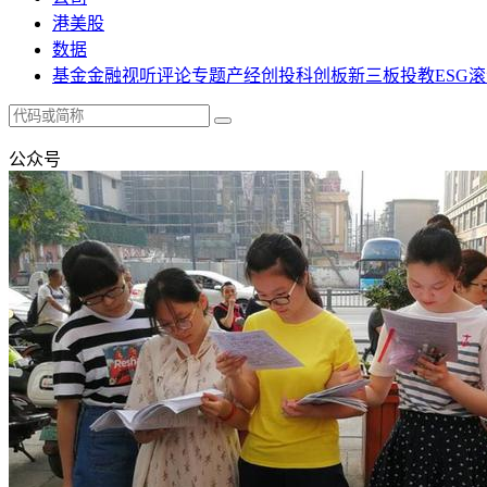
港美股
数据
基金
金融
视听
评论
专题
产经
创投
科创板
新三板
投教
ESG
滚
公众号