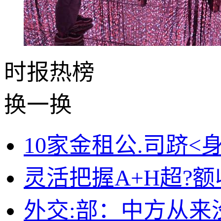
时报
热榜
换一换
10家金租公.司跻<
灵活把握A+H超?
外交:部：中方从