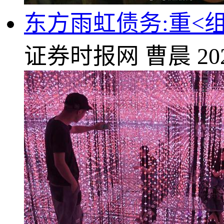
东方雨虹债务:重<组
证券时报网
曹晨
20