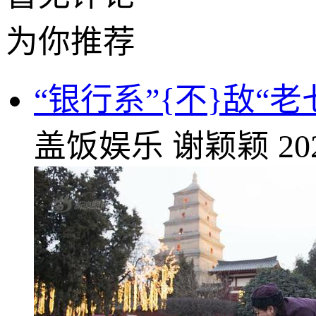
为你推荐
“银行系”{不}敌“
盖饭娱乐
谢颖颖
20