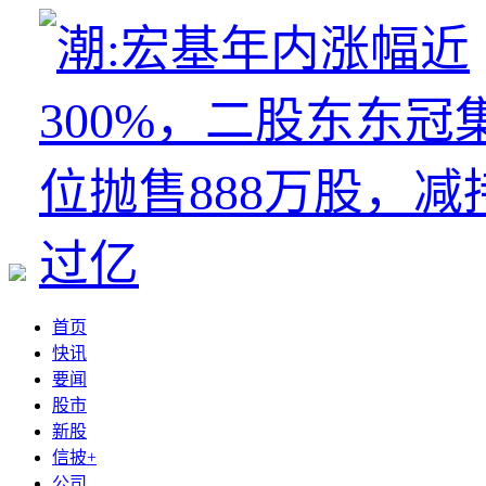
首页
快讯
要闻
股市
新股
信披+
公司