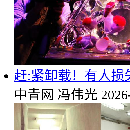
赶:紧卸载！有人损
中青网
冯伟光
2026