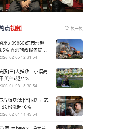
热点
视频
换一换
蔚来,(;09866)逆市涨超
4.5% 香港施政报告提到
支持市场发展换电型电动
2026-02-05 12:31:54
车及自动化换电站技术
美股{三}大指数—小幅高
开 英伟达涨1%
2026-01-28 15:32:54
芯片板块:集{体}回升，芯
原股份涨超16%
2026-02-04 14:43:54
天{辰}生物IPO：递表前