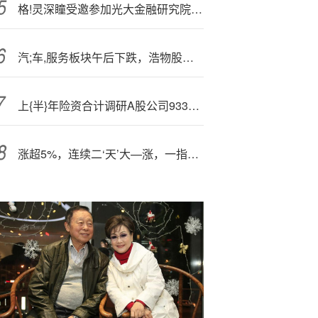
格!灵深瞳受邀参加光大金融研究院“人形机器人产融协同研讨会”
汽;车,服务板块午后下跌，浩物股份触及跌停
上{半}年险资合计调研A股公司9335次 同比下降22%
涨超5%，连续二‘天’大—涨，一指标的报复性反弹显示对俄制裁对供应端扰动巨大