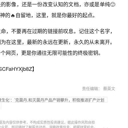
的影像，还是一份改变认知的文档，亦或是单纯🙂
精神的🔥自留地，这里，就是你最好的起点。
生命，不要再在过期的链接前叹息。记住这个名字，
因为在这里，最新的永远在更新，永久的从未离开。
一个网页，更是你通往无限可能性的终极密钥。
SCFaHYXjb8Z
】
责任编辑： 蔡英文
康生化‘：’克菌丹,和灭菌丹产品产销攀升，积极推进扩产计划
提及内容仅供参考，不构成实质性投资建议，据此操作风险自担
信公众号，即可随时了解股市动态，洞察政策信息，把握财富机会。