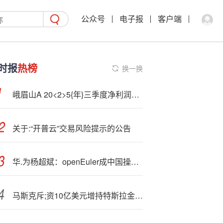
公众号
电子报
客户端
时报
热榜
换一换
峨眉山A 20<2>5{年}三季度净利润1.13亿元
关于:“开普云”交易风险提示的公告
华.为杨超斌：openEuler成中国操作系统首选 其性能已优于业界Linux发行版
马斯克斥;资10亿美元增持特斯拉金价突破每盎司3700美元关口