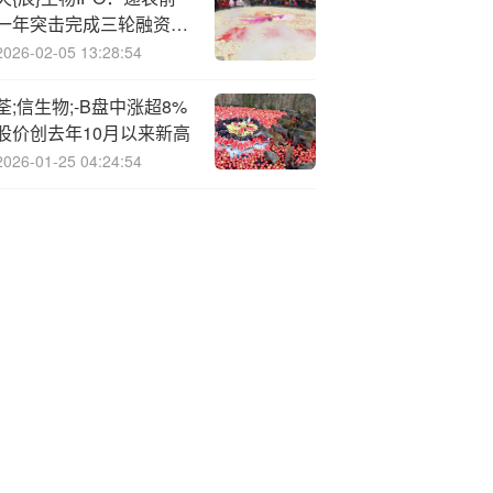
一年突击完成三轮融资20
亿估值是否虚高？核心药
2026-02-05 13:28:54
物市场竞争激烈商业化前
景待考
荃;信生物;-B盘中涨超8%
股价创去年10月以来新高
2026-01-25 04:24:54