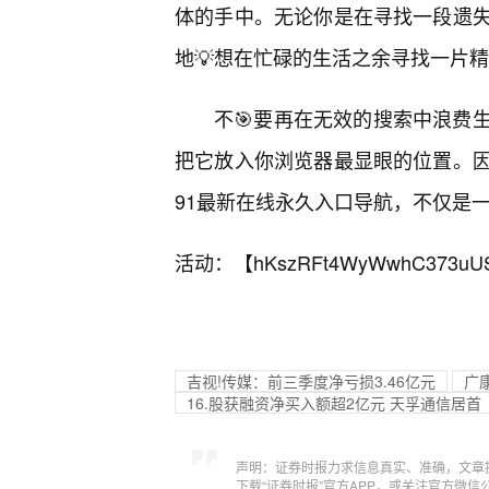
体的手中。无论你是在寻找一段遗失
地💡想在忙碌的生活之余寻找一片
不🎯要再在无效的搜索中浪费
把它放入你浏览器最显眼的位置。
91最新在线永久入口导航，不仅是
活动：【
hKszRFt4WyWwhC373uU
吉视!传媒：前三季度净亏损3.46亿元
广
16.股获融资净买入额超2亿元 天孚通信居首
声明：证券时报力求信息真实、准确，文章
下载“证券时报”官方APP，或关注官方微