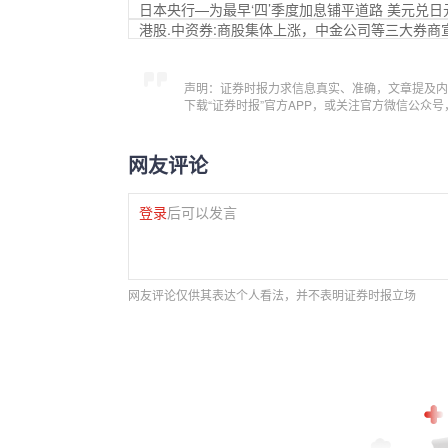
日本央行—为最早‘四’季度加息铺平道路 美元兑日
港股.中资券:商股集体上涨，中金公司等三大券商
声明：证券时报力求信息真实、准确，文章提及内
下载“证券时报”官方APP，或关注官方微信公众
网友评论
登录
后可以发言
网友评论仅供其表达个人看法，并不表明证券时报立场