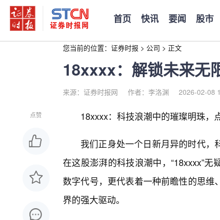
首页
快讯
要闻
股市
您当前的位置：
证券时报
>
公司
>
正文
18xxxx：解锁未来
来源：证券时报网
作者：李洛渊
2026-02-08 
18xxxx：科技浪潮中的璀璨明珠
点赞
我们正身处一个日新月异的时代，
在这股澎湃的科技浪潮中，“18xxxx
数字代号，更代表着一种前瞻性的思维
界的强大驱动。