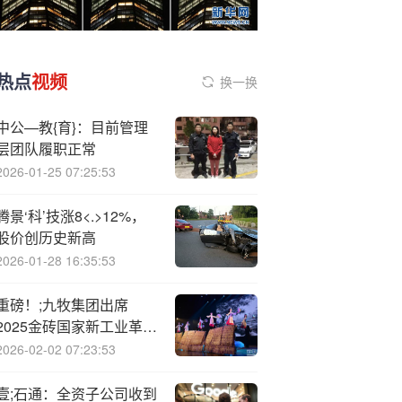
热点
视频
换一换
中公—教{育}：目前管理
层团队履职正常
2026-01-25 07:25:53
腾景‘科’技涨8<.>12%，
股价创历史新高
2026-01-28 16:35:53
重磅！;九牧集团出席
2025金砖国家新工业革命
伙伴关系论坛
2026-02-02 07:23:53
壹;石通：全资子公司收到