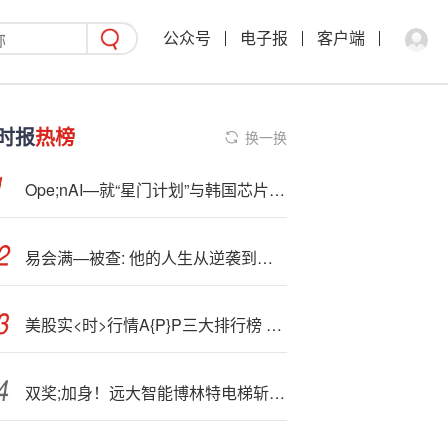
公众号
电子报
客户端
时报
热榜
换一换
Ope;nAI—就“星门计划”与韩国芯片巨头达成合作
易会满—被查: 他的人生从逆袭到沦落
美股实<时>行情A{P}P三大排行榜 新浪财经凭“免费+实时”强势领跑！
双奖;加身！远大智能博林特电梯斩获政府采购双项大奖