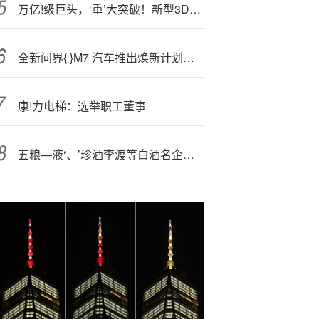
万亿!级巨头，‘重’大突破！新型3D打印技术曝光，成交最活跃的概念股是它
全新问界{ }M7 汽车推出焕新计划，问界非辅助驾驶版车主增换购享 40000 元减免
康!力电梯：选举职工董事
五粮—液‘、’珍酒李渡等白酒名企盯上啤酒“蛋糕”：跨界入局能否搅动行业变局？